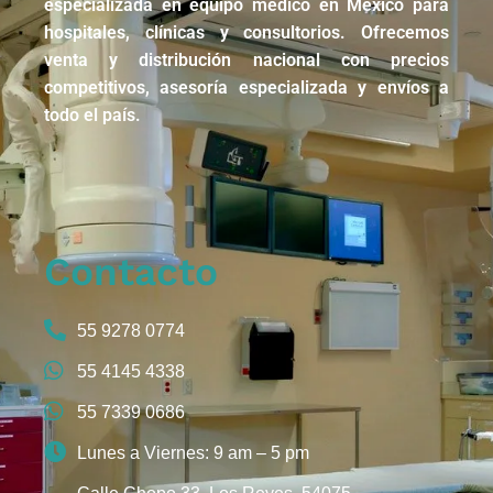
especializada en equipo médico en México para
hospitales, clínicas y consultorios. Ofrecemos
venta y distribución nacional con precios
competitivos, asesoría especializada y envíos a
todo el país.
Contacto
55 9278 0774
55 4145 4338
55 7339 0686
Lunes a Viernes: 9 am – 5 pm