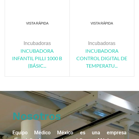
VISTA RÁPIDA
VISTA RÁPIDA
Incubadoras
Incubadoras
INCUBADORA
INCUBADORA
INFANTIL PILLI 1000 B
CONTROL DIGITAL DE
(BÁSIC...
TEMPERATU...
Nosotros
Equipo Médico México es una empresa