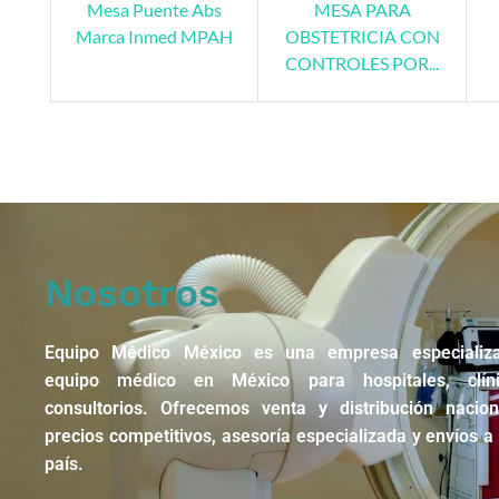
Mesa Puente Abs
MESA PARA
Marca Inmed MPAH
OBSTETRICIA CON
CONTROLES POR...
Nosotros
Equipo Médico México es una empresa especializ
equipo médico en México para hospitales, clín
consultorios. Ofrecemos venta y distribución nacio
precios competitivos, asesoría especializada y envíos a 
país.