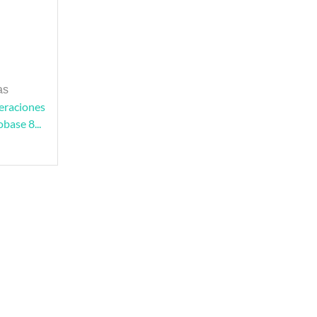
as
eraciones
obase 8...