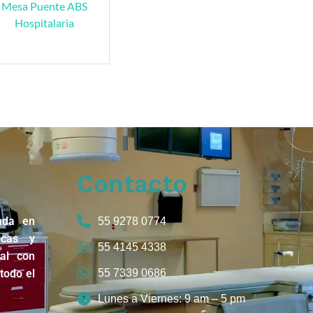
Mesa Puente ABS
Hospitalaria
Contacto
ada en
55 9278 0774
icas y
55 4145 4338
nal con
todo el
55 7339 0686
Lunes a Viernes: 9 am – 5 pm