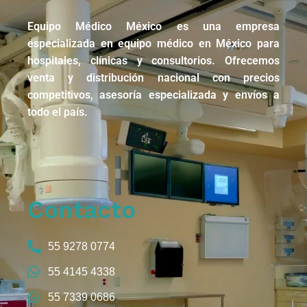
Equipo Médico México es una empresa
especializada en equipo médico en México para
hospitales, clínicas y consultorios. Ofrecemos
venta y distribución nacional con precios
competitivos, asesoría especializada y envíos a
todo el país.
Contacto
55 9278 0774
55 4145 4338
55 7339 0686