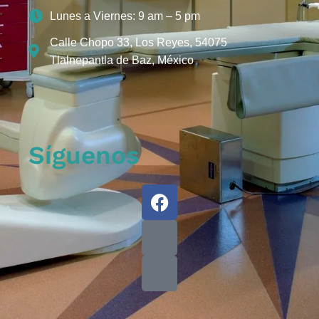
Lunes a Viernes: 9 am – 5 pm
Calle Chopo 33, Los Reyes, 54075
Tlalnepantla de Baz, México
Síguenos