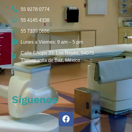
55 9278 0774
55 4145 4338
55 7339 0686
Lunes a Viernes: 9 am – 5 pm
Calle Chopo 33, Los Reyes, 54075
Tlalnepantla de Baz, México
Síguenos