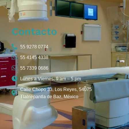
Contacto
55 9278 0774
55 4145 4338
55 7339 0686
Lunes a Viernes: 9 am – 5 pm
Calle Chopo 33, Los Reyes, 54075
Tlalnepantla de Baz, México