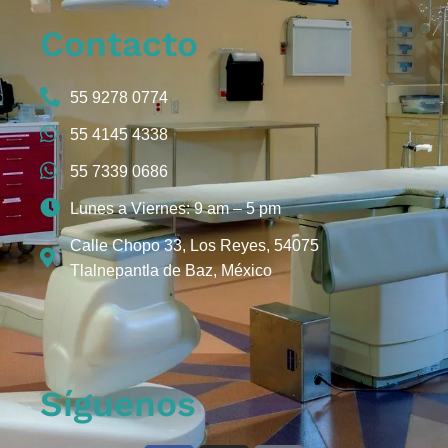
Contacto
55 9278 0774
55 4145 4338
55 7339 0686
Lunes a Viernes: 9 am – 5 pm
Calle Chopo 33, Los Reyes, 54075
Tlalnepantla de Baz, México
Síguenos