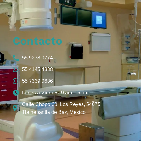
Contacto
55 9278 0774
55 4145 4338
55 7339 0686
Lunes a Viernes: 9 am – 5 pm
Calle Chopo 33, Los Reyes, 54075
Tlalnepantla de Baz, México