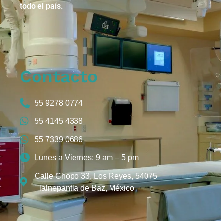
todo el país.
Contacto
55 9278 0774
55 4145 4338
55 7339 0686
Lunes a Viernes: 9 am – 5 pm
Calle Chopo 33, Los Reyes, 54075
Tlalnepantla de Baz, México