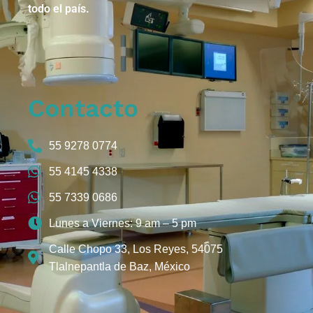
todo el país.
Contacto
55 9278 0774
55 4145 4338
55 7339 0686
Lunes a Viernes: 9 am – 5 pm
Calle Chopo 33, Los Reyes, 54075
Tlalnepantla de Baz, México