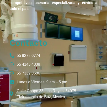
competitivos, asesoría especializada y envíos a
todo el país.
Contacto
55 9278 0774
55 4145 4338
55 7339 0686
Lunes a Viernes: 9 am – 5 pm
Calle Chopo 33, Los Reyes, 54075
Tlalnepantla de Baz, México