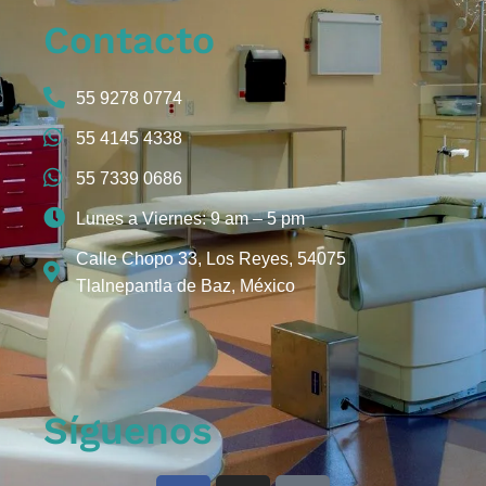
Contacto
55 9278 0774
55 4145 4338
55 7339 0686
Lunes a Viernes: 9 am – 5 pm
Calle Chopo 33, Los Reyes, 54075
Tlalnepantla de Baz, México
Síguenos