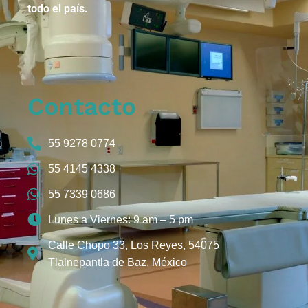
todo el país.
Contacto
55 9278 0774
55 4145 4338
55 7339 0686
Lunes a Viernes: 9 am – 5 pm
Calle Chopo 33, Los Reyes, 54075
Tlalnepantla de Baz, México