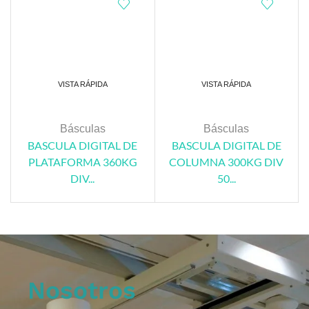
VISTA RÁPIDA
VISTA RÁPIDA
Básculas
Básculas
BASCULA DIGITAL DE
BASCULA DIGITAL DE
PLATAFORMA 360KG
COLUMNA 300KG DIV
DIV...
50...
Nosotros