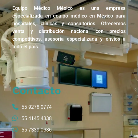
Equipo Médico México es una empresa
especializada en equipo médico en México para
hospitales, clínicas y consultorios. Ofrecemos
venta y distribución nacional con precios
competitivos, asesoría especializada y envíos a
todo el país.
Contacto
55 9278 0774
55 4145 4338
55 7339 0686