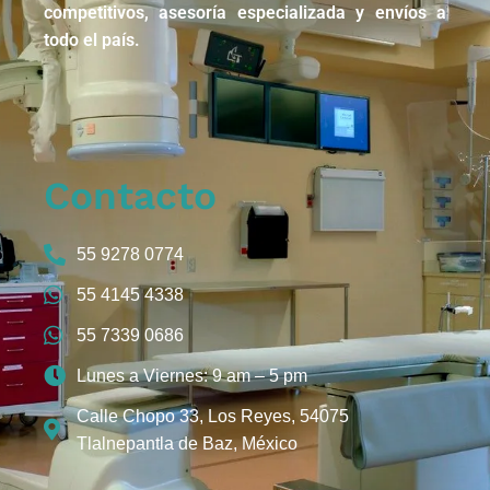
competitivos, asesoría especializada y envíos a
todo el país.
Contacto
55 9278 0774
55 4145 4338
55 7339 0686
Lunes a Viernes: 9 am – 5 pm
Calle Chopo 33, Los Reyes, 54075
Tlalnepantla de Baz, México