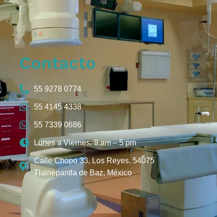
Contacto
55 9278 0774
55 4145 4338
55 7339 0686
Lunes a Viernes: 9 am – 5 pm
Calle Chopo 33, Los Reyes, 54075
Tlalnepantla de Baz, México