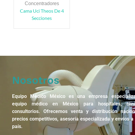
Concentradores
Cama Uci Theos De 4
Secciones
Nosotros
Equipo Médico México es una empresa especializ
equipo médico en México para hospitales, clín
consultorios. Ofrecemos venta y distribución nacio
precios competitivos, asesoría especializada y envíos a 
país.