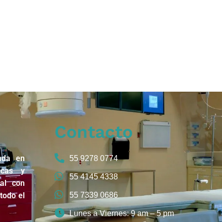
Contacto
ada en
55 9278 0774
icas y
55 4145 4338
nal con
todo el
55 7339 0686
Lunes a Viernes: 9 am – 5 pm