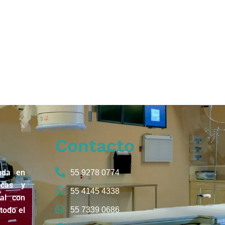
Contacto
ada en
55 9278 0774
icas y
55 4145 4338
nal con
todo el
55 7339 0686