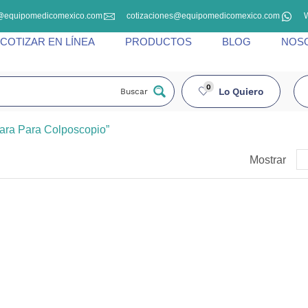
@equipomedicomexico.com
cotizaciones@equipomedicomexico.com
COTIZAR EN LÍNEA
PRODUCTOS
BLOG
NOS
0
Lo Quiero
Buscar
ara Para Colposcopio”
Mostrar