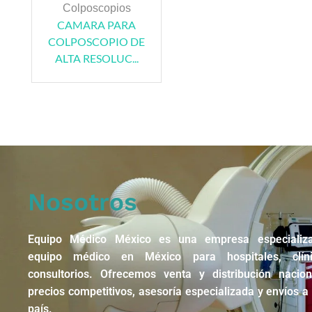
Colposcopios
CAMARA PARA
COLPOSCOPIO DE
ALTA RESOLUC...
Nosotros
Equipo Médico México es una empresa especializ
equipo médico en México para hospitales, clín
consultorios. Ofrecemos venta y distribución nacio
precios competitivos, asesoría especializada y envíos a 
país.