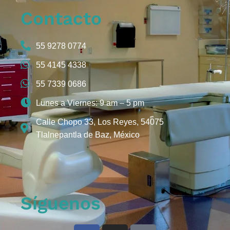
Contacto
55 9278 0774
55 4145 4338
55 7339 0686
Lunes a Viernes: 9 am – 5 pm
Calle Chopo 33, Los Reyes, 54075
Tlalnepantla de Baz, México
Síguenos