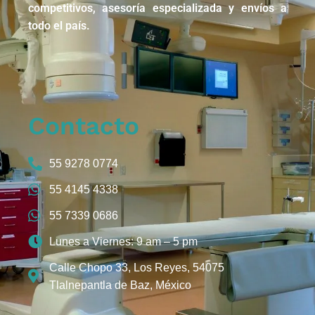
competitivos, asesoría especializada y envíos a
todo el país.
Contacto
55 9278 0774
55 4145 4338
55 7339 0686
Lunes a Viernes: 9 am – 5 pm
Calle Chopo 33, Los Reyes, 54075
Tlalnepantla de Baz, México