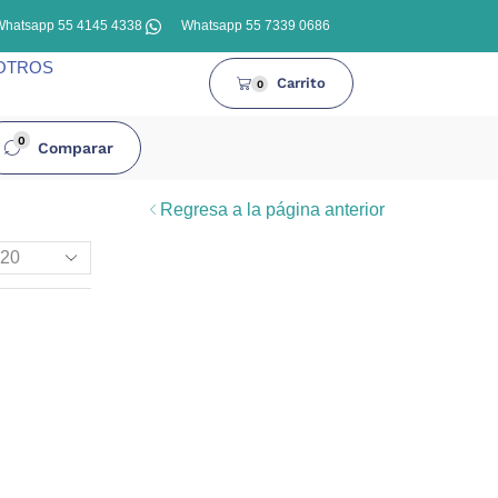
Whatsapp 55 4145 4338
Whatsapp 55 7339 0686
OTROS
Carrito
0
0
Comparar
Regresa a la página anterior