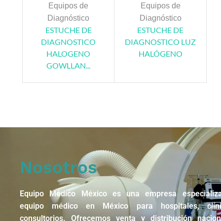
Equipos de
Equipos de
Diagnóstico
Diagnóstico
ESTUCHE DE
ESTUCHE DE
DIAGNOSTICO
DIAGNOSTICO LUZ
HALOGENO
HALÓGENO
GOWLLAN...
Nosotros
Equipo Médico México es una empresa especializ
equipo médico en México para hospitales, clín
consultorios. Ofrecemos venta y distribución nacio