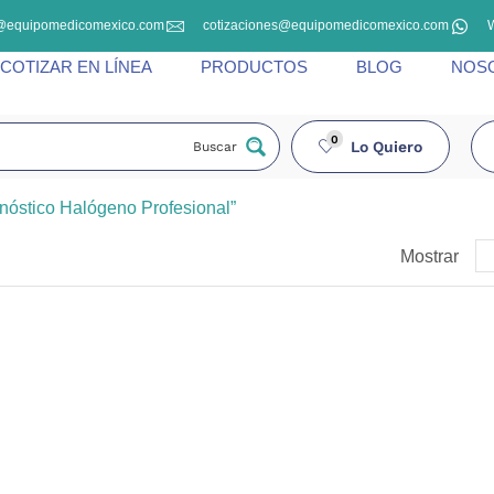
@equipomedicomexico.com
cotizaciones@equipomedicomexico.com
COTIZAR EN LÍNEA
PRODUCTOS
BLOG
NOS
0
Lo Quiero
Buscar
nóstico Halógeno Profesional”
Mostrar