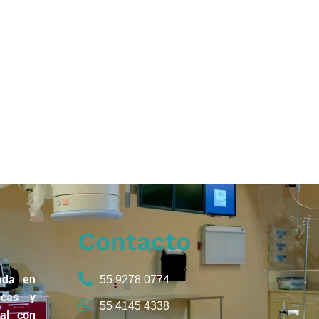
Contacto
ada en
55 9278 0774
icas y
55 4145 4338
nal con