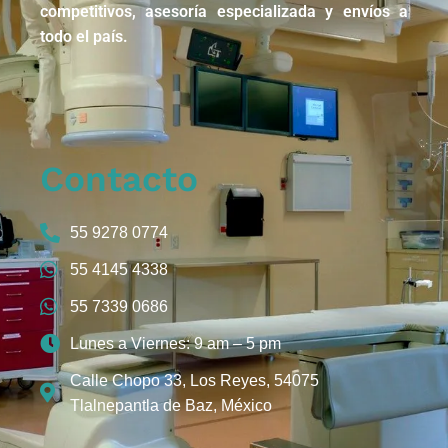
competitivos, asesoría especializada y envíos a
todo el país.
Contacto
55 9278 0774
55 4145 4338
55 7339 0686
Lunes a Viernes: 9 am – 5 pm
Calle Chopo 33, Los Reyes, 54075
Tlalnepantla de Baz, México