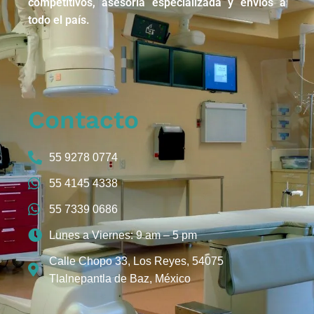
competitivos, asesoría especializada y envíos a
todo el país.
Contacto
55 9278 0774
55 4145 4338
55 7339 0686
Lunes a Viernes: 9 am – 5 pm
Calle Chopo 33, Los Reyes, 54075
Tlalnepantla de Baz, México