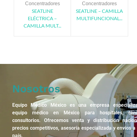
Concentradores
Concentradores
SEATLINE
SEATLINE – CAMILLA
ELÉCTRICA –
MULTIFUNCIONAL...
CAMILLA MULT...
Nosotros
Equipo Médico México es una empresa especializ
equipo médico en México para hospitales, clín
consultorios. Ofrecemos venta y distribución nacio
precios competitivos, asesoría especializada y envíos a 
país.