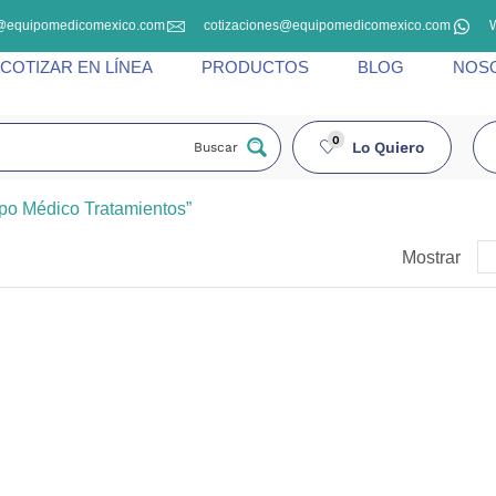
@equipomedicomexico.com
cotizaciones@equipomedicomexico.com
COTIZAR EN LÍNEA
PRODUCTOS
BLOG
NOS
0
Lo Quiero
Buscar
po Médico Tratamientos”
Mostrar