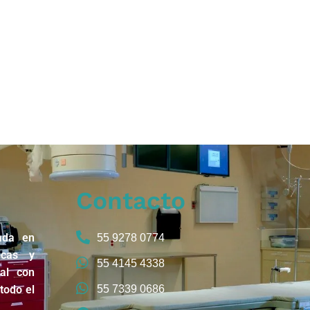
Contacto
ada en
55 9278 0774
icas y
55 4145 4338
nal con
todo el
55 7339 0686