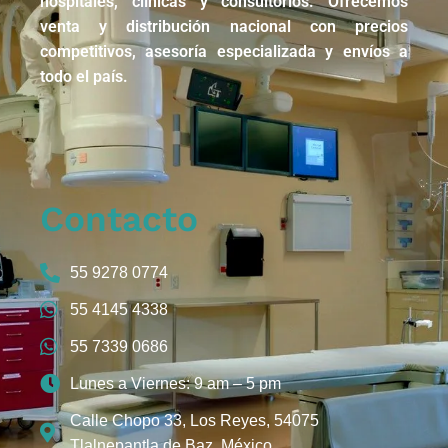
hospitales, clínicas y consultorios. Ofrecemos
venta y distribución nacional con precios
competitivos, asesoría especializada y envíos a
todo el país.
Contacto
55 9278 0774
55 4145 4338
55 7339 0686
Lunes a Viernes: 9 am – 5 pm
Calle Chopo 33, Los Reyes, 54075
Tlalnepantla de Baz, México