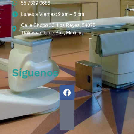
55 7339 0686
Lunes a Viernes: 9 am – 5 pm
Calle Chopo 33, Los Reyes, 54075
Tlalnepantla de Baz, México
Síguenos