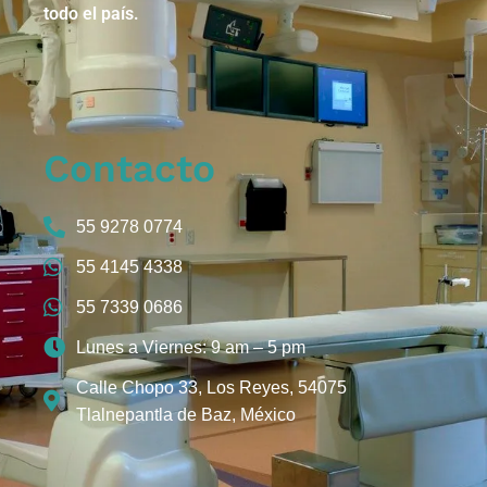
todo el país.
Contacto
55 9278 0774
55 4145 4338
55 7339 0686
Lunes a Viernes: 9 am – 5 pm
Calle Chopo 33, Los Reyes, 54075
Tlalnepantla de Baz, México