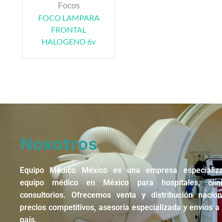
Focos
FOCO LAMPARA
FRONTAL
HALOGENO 6v
Nosotros
Equipo Médico México es una empresa especializ
equipo médico en México para hospitales, clín
consultorios. Ofrecemos venta y distribución nacio
precios competitivos, asesoría especializada y envíos a 
país.