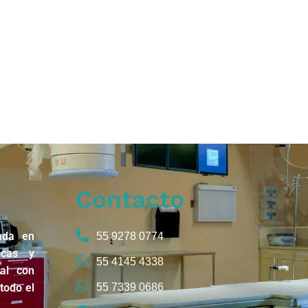
Contacto
ada en
55 9278 0774
icas y
55 4145 4338
nal con
todo el
55 7339 0686