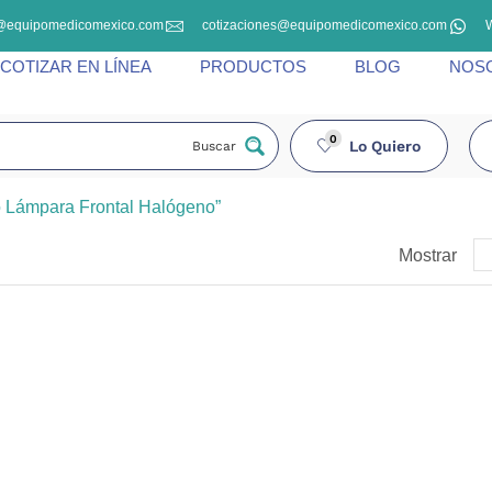
@equipomedicomexico.com
cotizaciones@equipomedicomexico.com
COTIZAR EN LÍNEA
PRODUCTOS
BLOG
NOS
0
Lo Quiero
Buscar
o Lámpara Frontal Halógeno”
Mostrar