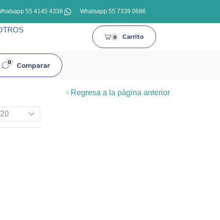
Whatsapp 55 4145 4338
Whatsapp 55 7339 0686
OTROS
Carrito
0
0
Comparar
Regresa a la página anterior