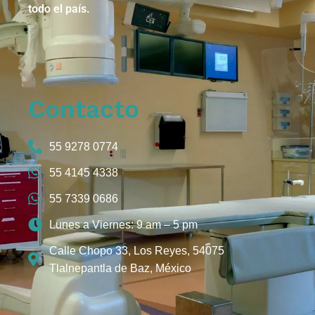
todo el país.
Contacto
55 9278 0774
55 4145 4338
55 7339 0686
Lunes a Viernes: 9 am – 5 pm
Calle Chopo 33, Los Reyes, 54075
Tlalnepantla de Baz, México