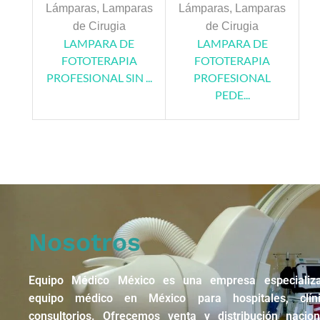
Lámparas
,
Lamparas
Lámparas
,
Lamparas
de Cirugia
de Cirugia
LAMPARA DE
LAMPARA DE
FOTOTERAPIA
FOTOTERAPIA
PROFESIONAL SIN ...
PROFESIONAL
PEDE...
Nosotros
Equipo Médico México es una empresa especializ
equipo médico en México para hospitales, clín
consultorios. Ofrecemos venta y distribución nacio