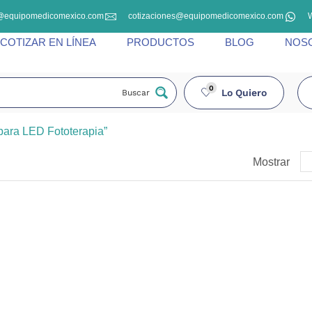
@equipomedicomexico.com
cotizaciones@equipomedicomexico.com
COTIZAR EN LÍNEA
PRODUCTOS
BLOG
NOS
0
Lo Quiero
Buscar
para LED Fototerapia”
Mostrar