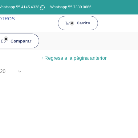
Whatsapp 55 4145 4338
Whatsapp 55 7339 0686
OTROS
Carrito
0
0
Comparar
Regresa a la página anterior