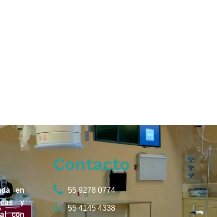
Contacto
ada en
55 9278 0774
icas y
55 4145 4338
nal con