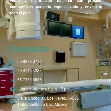
venta y distribución nacional con precios
competitivos, asesoría especializada y envíos a
todo el país.
Contacto
55 9278 0774
55 4145 4338
55 7339 0686
Lunes a Viernes: 9 am – 5 pm
Calle Chopo 33, Los Reyes, 54075
Tlalnepantla de Baz, México