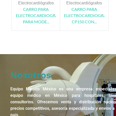
Electrocardiógrafos
Electrocardiógrafos
CARRO PARA
CARRO PARA
ELECTROCARDIOGRAFO
ELECTROCARDIOGRAFO
PARA MODE...
CP150 CON...
Nosotros
Equipo Médico México es una empresa especializ
equipo médico en México para hospitales, clín
consultorios. Ofrecemos venta y distribución nacio
precios competitivos, asesoría especializada y envíos a 
país.