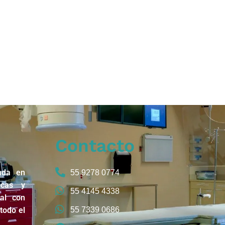
Contacto
ada en
55 9278 0774
icas y
55 4145 4338
nal con
todo el
55 7339 0686