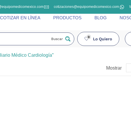
@equipomedicomexico.com
cotizaciones@equipomedicomexico.com
COTIZAR EN LÍNEA
PRODUCTOS
BLOG
NOS
0
Lo Quiero
Buscar
iario Médico Cardiología”
Mostrar