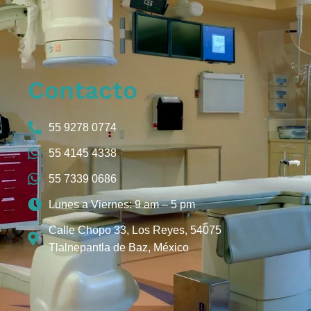
Contacto
55 9278 0774
55 4145 4338
55 7339 0686
Lunes a Viernes: 9 am – 5 pm
Calle Chopo 33, Los Reyes, 54075
Tlalnepantla de Baz, México