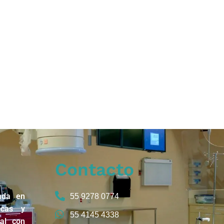
Contacto
ada en
55 9278 0774
icas y
55 4145 4338
nal con