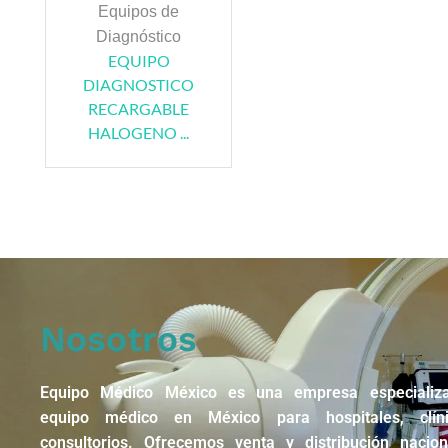
Equipos de
Diagnóstico
EQUIPO
DIAGNOSTICO
RECARGABLE
HALOGENO ...
Nosotros
Equipo Médico México es una empresa especializ
equipo médico en México para hospitales, clín
consultorios. Ofrecemos venta y distribución nacio