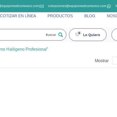
@equipomedicomexico.com
cotizaciones@equipomedicomexico.com
COTIZAR EN LÍNEA
PRODUCTOS
BLOG
NOS
0
Lo Quiero
Buscar
lmo Halógeno Profesional”
Mostrar