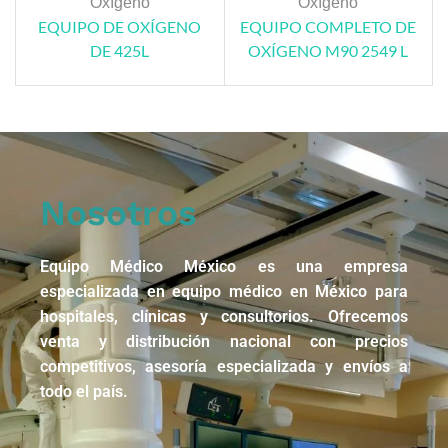
Oxígeno
Oxígeno
EQUIPO DE OXÍGENO
EQUIPO COMPLETO DE
DE 425L
OXÍGENO M90 2549 L
Nosotros
Equipo Médico México es una empresa
especializada en equipo médico en México para
hospitales, clínicas y consultorios. Ofrecemos
venta y distribución nacional con precios
competitivos, asesoría especializada y envíos a
todo el país.