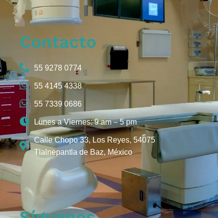
Contacto
55 9278 0774
55 4145 4338
55 7339 0686
Lunes a Viernes: 9 am – 5 pm
Calle Chopo 33, Los Reyes, 54075
Tlalnepantla de Baz, México
Síguenos