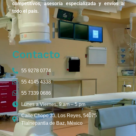
competitivos, asesoría especializada y envíos a
todo el país.
Contacto
55 9278 0774
55 4145 4338
55 7339 0686
Lunes a Viernes: 9 am – 5 pm
Calle Chopo 33, Los Reyes, 54075
Tlalnepantla de Baz, México