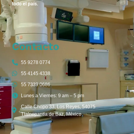
todo el país.
Contacto
55 9278 0774
55 4145 4338
55 7339 0686
Lunes a Viernes: 9 am – 5 pm
Calle Chopo 33, Los Reyes, 54075
Tlalnepantla de Baz, México