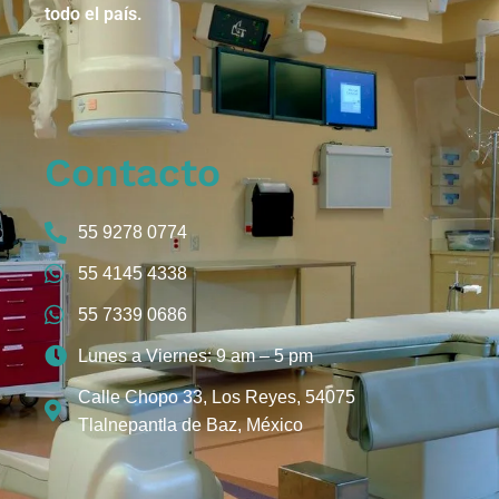
todo el país.
Contacto
55 9278 0774
55 4145 4338
55 7339 0686
Lunes a Viernes: 9 am – 5 pm
Calle Chopo 33, Los Reyes, 54075
Tlalnepantla de Baz, México