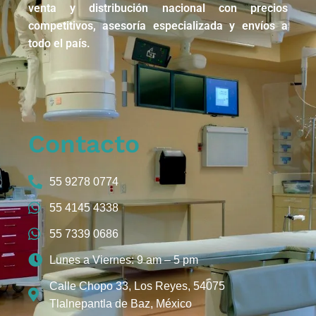
venta y distribución nacional con precios
competitivos, asesoría especializada y envíos a
todo el país.
Contacto
55 9278 0774
55 4145 4338
55 7339 0686
Lunes a Viernes: 9 am – 5 pm
Calle Chopo 33, Los Reyes, 54075
Tlalnepantla de Baz, México