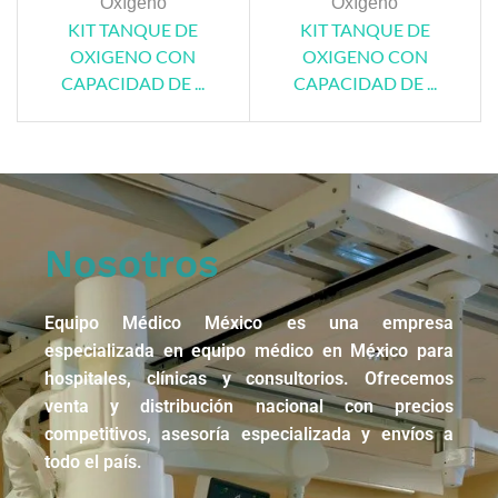
Oxígeno
Oxígeno
KIT TANQUE DE
KIT TANQUE DE
OXIGENO CON
OXIGENO CON
CAPACIDAD DE ...
CAPACIDAD DE ...
Nosotros
Equipo Médico México es una empresa
especializada en equipo médico en México para
hospitales, clínicas y consultorios. Ofrecemos
venta y distribución nacional con precios
competitivos, asesoría especializada y envíos a
todo el país.