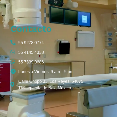
Contacto
55 9278 0774
55 4145 4338
55 7339 0686
Lunes a Viernes: 9 am – 5 pm
Calle Chopo 33, Los Reyes, 54075
Tlalnepantla de Baz, México