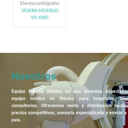
Electrocardiógrafos
VESERA MODELO
VS-1000
Nosotros
Equipo Médico México es una empresa especializ
equipo médico en México para hospitales, clín
consultorios. Ofrecemos venta y distribución nacio
precios competitivos, asesoría especializada y envíos a 
país.