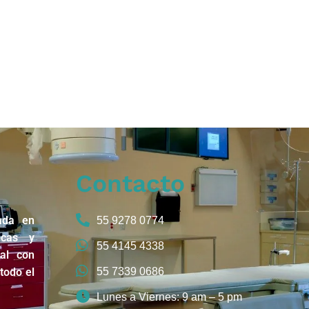
Contacto
ada en
55 9278 0774
icas y
55 4145 4338
nal con
todo el
55 7339 0686
Lunes a Viernes: 9 am – 5 pm