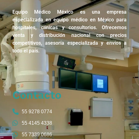
Equipo Médico México es una empresa
especializada en equipo médico en México para
hospitales, clínicas y consultorios. Ofrecemos
venta y distribución nacional con precios
competitivos, asesoría especializada y envíos a
todo el país.
Contacto
55 9278 0774
55 4145 4338
55 7339 0686