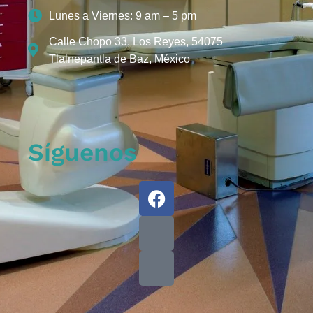
Lunes a Viernes: 9 am – 5 pm
Calle Chopo 33, Los Reyes, 54075
Tlalnepantla de Baz, México
Síguenos