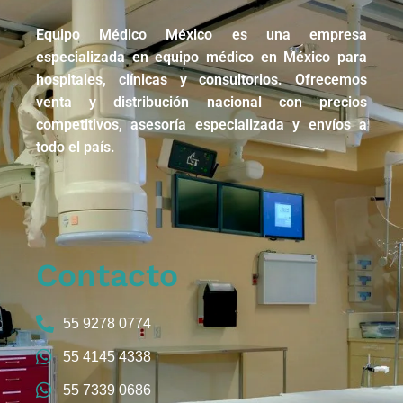
Equipo Médico México es una empresa
especializada en equipo médico en México para
hospitales, clínicas y consultorios. Ofrecemos
venta y distribución nacional con precios
competitivos, asesoría especializada y envíos a
todo el país.
Contacto
55 9278 0774
55 4145 4338
55 7339 0686