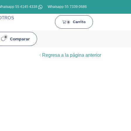
Whatsapp 55 4145 4338
Whatsapp 55 7339 0686
OTROS
Carrito
0
0
Comparar
Regresa a la página anterior