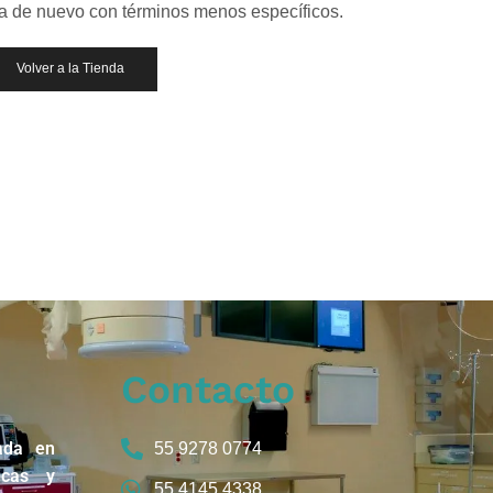
ca de nuevo con términos menos específicos.
Volver a la Tienda
Contacto
ada en
55 9278 0774
icas y
55 4145 4338