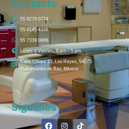
Contacto
55 9278 0774
55 4145 4338
55 7339 0686
Lunes a Viernes: 9 am – 5 pm
Calle Chopo 33, Los Reyes, 54075
Tlalnepantla de Baz, México
Síguenos