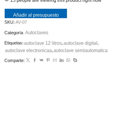
15 people are viewing this product right now
Añadir al presupuesto
SKU:
AV-07
Autoclaves
Categoría
Etiquetas:
autoclave 12 litros
,
autoclave digital
,
autoclave electronicaa
,
autoclave semiautomatica
Comparte: