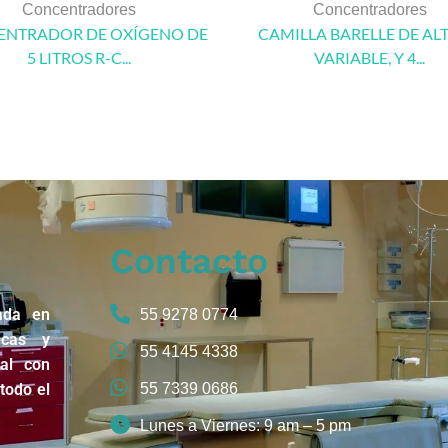
Concentradores
Concentradores
NTRADOR DE OXÍGENO DE
CAMILLA BARELLE DE AL
5 LITROS R-C...
VARIABLE, Y 4...
Contacto
ada en
55 9278 0774
icas y
55 4145 4338
nal con
todo el
55 7339 0686
Lunes a Viernes: 9 am – 5 pm