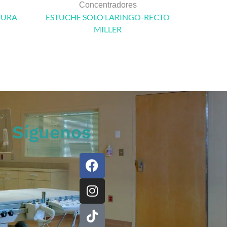
Concentradores
TURA
ESTUCHE SOLO LARINGO-RECTO
LAR
MILLER
M
Síguenos