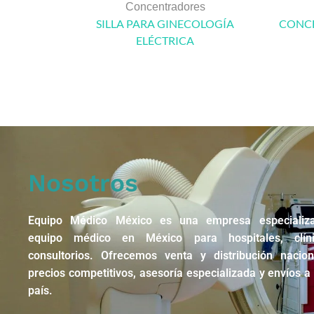
Concentradores
SILLA PARA GINECOLOGÍA
CONCE
ELÉCTRICA
Nosotros
Equipo Médico México es una empresa especializ
equipo médico en México para hospitales, clín
consultorios. Ofrecemos venta y distribución nacio
precios competitivos, asesoría especializada y envíos a 
país.