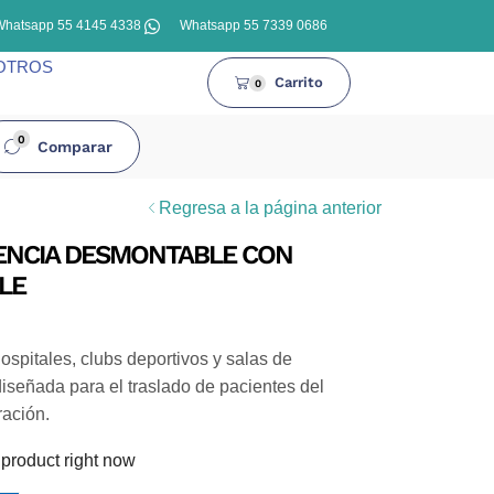
Whatsapp 55 4145 4338
Whatsapp 55 7339 0686
OTROS
Carrito
0
0
Comparar
Regresa a la página anterior
ENCIA DESMONTABLE CON
LE
hospitales, clubs deportivos y salas de
señada para el traslado de pacientes del
ración.
 product right now