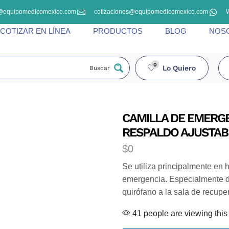
@equipomedicomexico.com
cotizaciones@equipomedicomexico.com
COTIZAR EN LÍNEA
PRODUCTOS
BLOG
NOS
0
Lo Quiero
Buscar
CAMILLA DE EMERG
RESPALDO AJUSTAB
$
0
Se utiliza principalmente en 
emergencia. Especialmente di
quirófano a la sala de recupe
41 people are viewing this