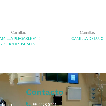
Camillas
Camillas
AMILLA PLEGABLE EN 2
CAMILLA DE LUJO
SECCIONES PARA IN...
Contacto
ada en
55 9278 0774