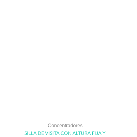
s
Concentradores
SILLA DE VISITA CON ALTURA FIJA Y
Cama Vega