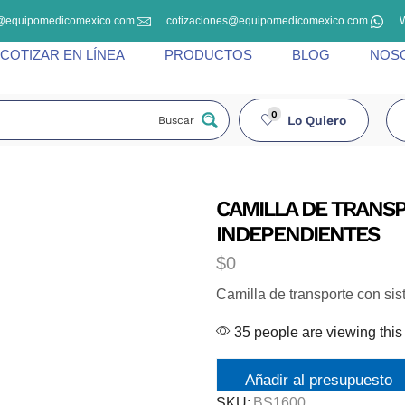
@equipomedicomexico.com
cotizaciones@equipomedicomexico.com
COTIZAR EN LÍNEA
PRODUCTOS
BLOG
NOS
0
Lo Quiero
Buscar
CAMILLA DE TRANS
INDEPENDIENTES
$
0
Camilla de transporte con s
35 people are viewing this
Añadir al presupuesto
SKU:
BS1600