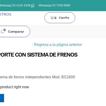
Whatsapp 55 4145 4338
Whatsapp 55 7339 0686
OTROS
Carrito
0
0
Comparar
Regresa a la página anterior
PORTE CON SISTEMA DE FRENOS
istema de frenos independientes Mod. BS1600
 product right now