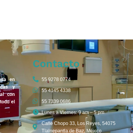
Contacto
ada en
55 9278 0774
icas y
55 4145 4338
nal con
todo el
55 7339 0686
Lunes a Viernes: 9 am – 5 pm
Calle Chopo 33, Los Reyes, 54075
Tlalnepantla de Baz, México