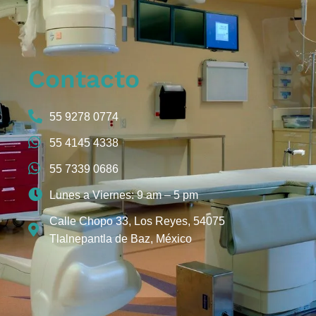
Contacto
55 9278 0774
55 4145 4338
55 7339 0686
Lunes a Viernes: 9 am – 5 pm
Calle Chopo 33, Los Reyes, 54075
Tlalnepantla de Baz, México