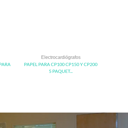
Electrocardiógrafos
E
PARA
PAPEL PARA CP100 CP150 Y CP200
GRAB
5 PAQUET...
ELE