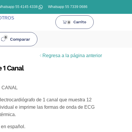
Whatsapp 55 4145 4338
Whatsapp 55 7339 0686
OTROS
Carrito
0
0
Comparar
Regresa a la página anterior
e 1 Canal
 CANAL
lectrocardiógrafo de 1 canal que muestra 12
ividual e imprime las formas de onda de ECG
térmica.
 en español.