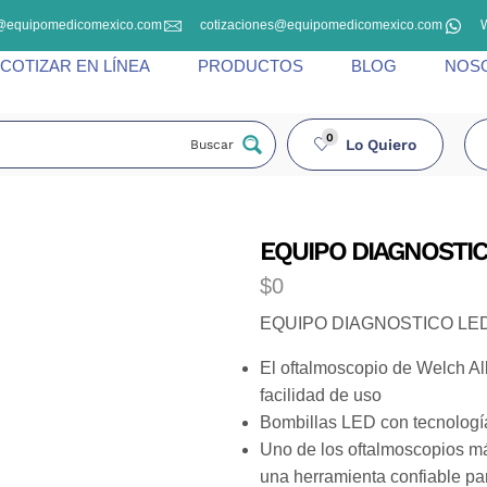
@equipomedicomexico.com
cotizaciones@equipomedicomexico.com
COTIZAR EN LÍNEA
PRODUCTOS
BLOG
NOS
0
Lo Quiero
Buscar
EQUIPO DIAGNOSTI
$
0
EQUIPO DIAGNOSTICO LE
El oftalmoscopio de Welch All
facilidad de uso
Bombillas LED con tecnologí
Uno de los oftalmoscopios má
una herramienta confiable pa