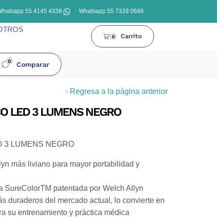
Whatsapp 55 4145 4338
Whatsapp 55 7339 0686
OTROS
Carrito
0
0
Comparar
Regresa a la página anterior
CO LED 3 LUMENS NEGRO
D 3 LUMENS NEGRO
yn más liviano para mayor portabilidad y
a SureColorTM patentada por Welch Allyn
s duraderos del mercado actual, lo convierte en
ra su entrenamiento y práctica médica